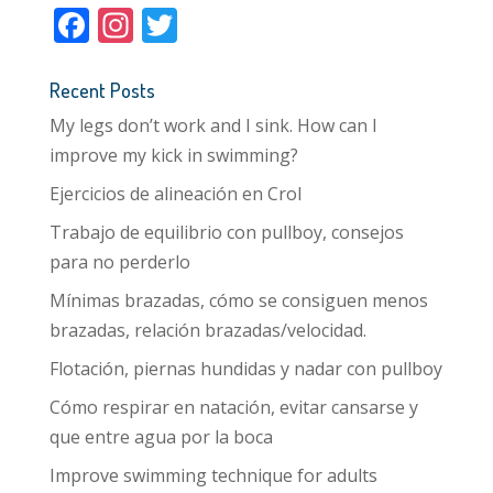
F
In
T
ac
st
w
e
a
itt
Recent Posts
b
gr
er
My legs don’t work and I sink. How can I
o
a
improve my kick in swimming?
o
m
Ejercicios de alineación en Crol
k
Trabajo de equilibrio con pullboy, consejos
para no perderlo
Mínimas brazadas, cómo se consiguen menos
brazadas, relación brazadas/velocidad.
Flotación, piernas hundidas y nadar con pullboy
Cómo respirar en natación, evitar cansarse y
que entre agua por la boca
Improve swimming technique for adults