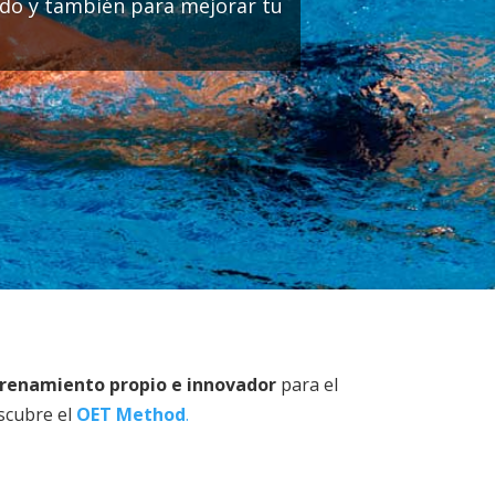
ado y también para mejorar tu
renamiento propio e innovador
para el
escubre el
OET Method
.