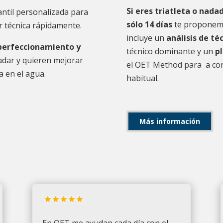
Si eres triatleta o nada
antil personalizada para
sólo 14 días
te proponem
 técnica rápidamente.
incluye un
análisis de té
 perfeccionamiento y
técnico dominante y un
pl
adar y quieren mejorar
el OET Method para a corr
a en el agua.
habitual.
Más información
En OET me ayudan cada día con el