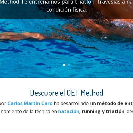
 Method Te entrenamos para triatlón, travesías a n
condición física.
Descubre el
OET Method
 por
Carlos Martín Caro
ha desarrollado un
método de ent
onamiento de la técnica en
natación
, running y triatlón
, d