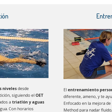
ción
Entre
s niveles
desde
El
entrenamiento person
ición, siguiendo el
OET
diferente, ameno, y te ay
ados a
triatlón y aguas
Enfocado en la mejora de 
 agua. Con horarios
Method para nadar fluido,