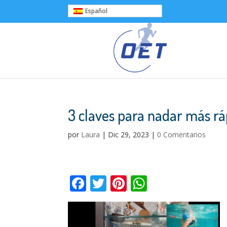
Español
3 claves para nadar más rá
por
Laura
|
Dic 29, 2023
|
0 Comentarios
F
T
Pi
W
ac
w
nt
h
e
itt
er
at