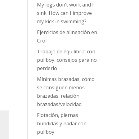
b
gr
er
My legs don’t work and I
o
a
sink. How can I improve
my kick in swimming?
o
m
Ejercicios de alineación en
k
Crol
Trabajo de equilibrio con
pullboy, consejos para no
perderlo
Mínimas brazadas, cómo
se consiguen menos
brazadas, relación
brazadas/velocidad.
Flotación, piernas
hundidas y nadar con
pullboy