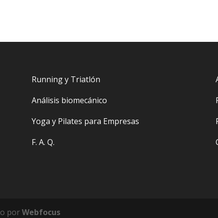
Running y Triatlón
Análisis biomecánico
Yoga y Pilates para Empresas
F. A. Q.
lo por
Webfocus