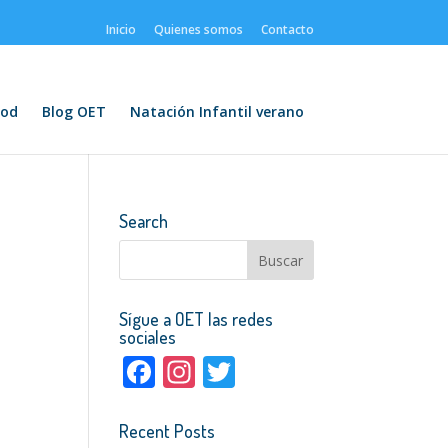
Inicio
Quienes somos
Contacto
od
Blog OET
Natación Infantil verano
Search
Sígue a OET las redes
sociales
F
In
T
ac
st
w
e
a
itt
Recent Posts