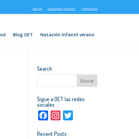
Inicio
Quienes somos
Contacto
od
Blog OET
Natación Infantil verano
Search
Sígue a OET las redes
sociales
F
In
T
ac
st
w
e
a
itt
Recent Posts