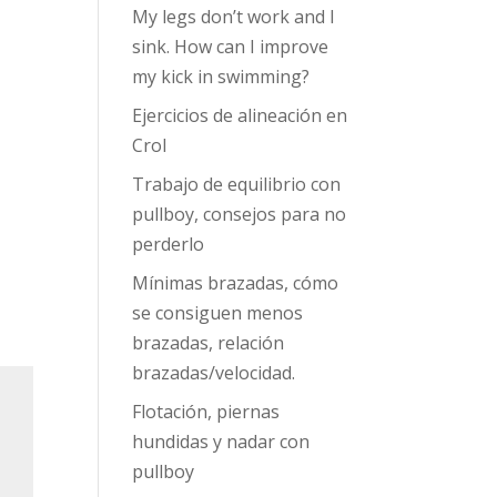
b
gr
er
My legs don’t work and I
o
a
sink. How can I improve
my kick in swimming?
o
m
Ejercicios de alineación en
k
Crol
Trabajo de equilibrio con
pullboy, consejos para no
perderlo
Mínimas brazadas, cómo
se consiguen menos
brazadas, relación
brazadas/velocidad.
Flotación, piernas
hundidas y nadar con
pullboy