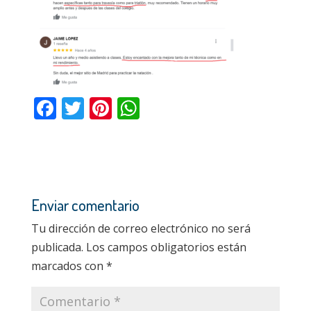
o
p
k
p
F
T
Pi
W
ac
w
nt
h
e
itt
er
at
b
er
e
s
o
st
A
Enviar comentario
o
p
Tu dirección de correo electrónico no será
k
p
publicada.
Los campos obligatorios están
marcados con
*