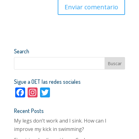
Search
Sígue a OET las redes sociales
F
In
T
ac
st
w
e
a
itt
Recent Posts
b
gr
er
My legs don’t work and I sink. How can I
o
a
improve my kick in swimming?