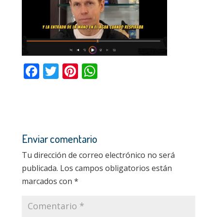
o
p
k
p
F
T
Pi
W
ac
w
nt
h
e
itt
er
at
b
er
e
s
o
st
A
Enviar comentario
o
p
Tu dirección de correo electrónico no será
k
p
publicada.
Los campos obligatorios están
marcados con
*