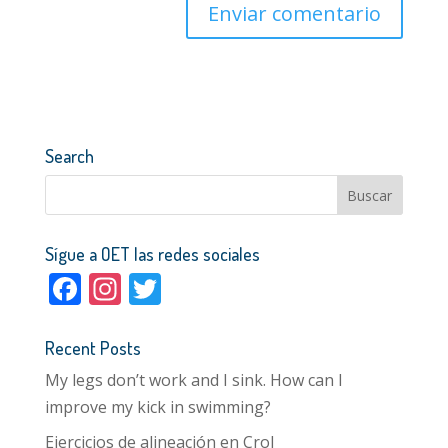
Search
Sígue a OET las redes sociales
F
In
T
ac
st
w
e
a
itt
Recent Posts
b
gr
er
My legs don’t work and I sink. How can I
o
a
improve my kick in swimming?
Ejercicios de alineación en Crol