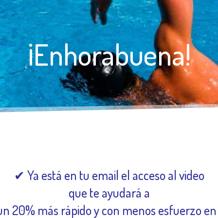
¡Enhorabuena!
✔ Ya está en tu email el acceso al video
que te ayudará a
un 20% más rápido y con menos esfuerzo en