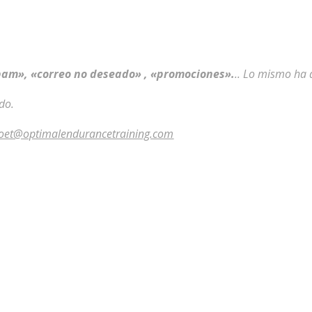
pam», «correo no deseado» , «promociones».
.. Lo mismo ha 
do.
oet@optimalendurancetraining.com